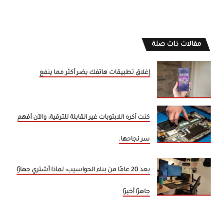
مقالات ذات صلة
إغلاق تطبيقات هاتفك يضر أكثر مما ينفع
كنت أكره اللابتوبات غير القابلة للترقية، والآن أفهم
سر نجاحها.
بعد 20 عامًا من بناء الحواسيب: لماذا أشتري جهازًا
جاهزًا أخيرًا