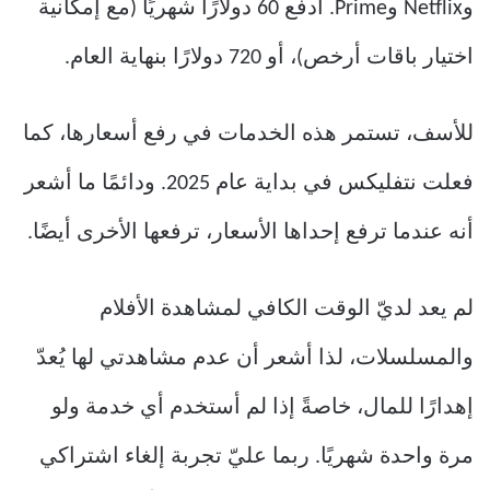
وNetflix وPrime. أدفع 60 دولارًا شهريًا (مع إمكانية
اختيار باقات أرخص)، أو 720 دولارًا بنهاية العام.
للأسف، تستمر هذه الخدمات في رفع أسعارها، كما
فعلت نتفليكس في بداية عام 2025. ودائمًا ما أشعر
أنه عندما ترفع إحداها الأسعار، ترفعها الأخرى أيضًا.
لم يعد لديّ الوقت الكافي لمشاهدة الأفلام
والمسلسلات، لذا أشعر أن عدم مشاهدتي لها يُعدّ
إهدارًا للمال، خاصةً إذا لم أستخدم أي خدمة ولو
مرة واحدة شهريًا. ربما عليّ تجربة إلغاء اشتراكي