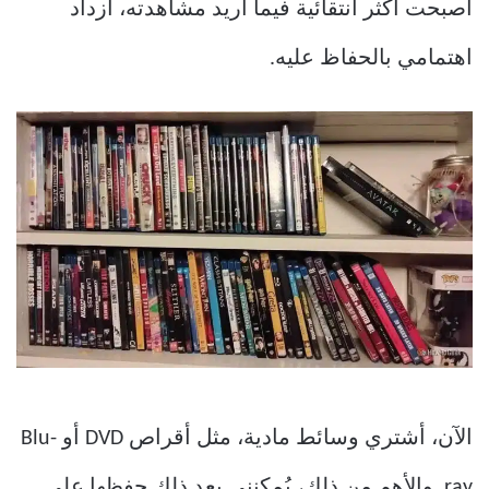
أصبحت أكثر انتقائية فيما أريد مشاهدته، ازداد
اهتمامي بالحفاظ عليه.
الآن، أشتري وسائط مادية، مثل أقراص DVD أو Blu-
ray. والأهم من ذلك، يُمكنني بعد ذلك حفظها على