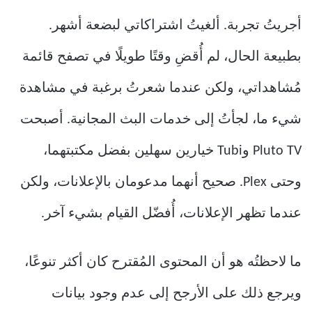
أجريتُ تجربة. ألغيتُ اشتراكاتي لبضعة أشهر.
بطبيعة الحال، لم أُقضِ وقتًا طويلًا في تصفح قائمة
مُشاهداتي، ولكن عندما شعرتُ برغبة في مشاهدة
شيء ما، لجأتُ إلى خدمات البث المجانية. أصبحت
Pluto TV وTubi خيارين سهلين بفضل مكتبتهما،
وحتى Plex. صحيح أنهما مدعومان بالإعلانات، ولكن
عندما تظهر الإعلانات، أُفضّل القيام بشيء آخر.
ما لاحظتُه هو أن المحتوى المُقترح كان أكثر تنوعًا،
ويرجع ذلك على الأرجح إلى عدم وجود بيانات