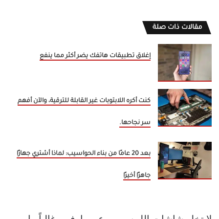
مقالات ذات صلة
إغلاق تطبيقات هاتفك يضر أكثر مما ينفع
كنت أكره اللابتوبات غير القابلة للترقية، والآن أفهم
سر نجاحها.
بعد 20 عامًا من بناء الحواسيب: لماذا أشتري جهازًا
جاهزًا أخيرًا