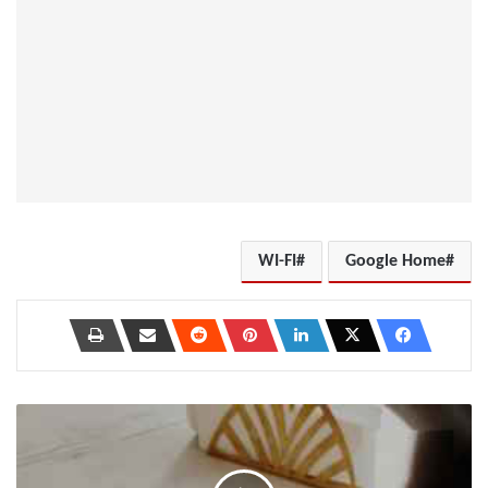
WI-FI
Google Home
كيفية
منع
الآخرين
من