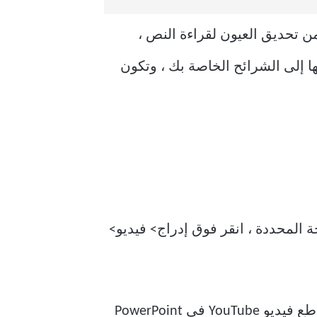
ن تحديق العيون لقراءة النص ،
تيح لك Microsoft PowerPoint إضافة مقاطع فيديو YouTube وتضمينها إلى الشرائح الخاصة بك ، وتكون
 المحددة ، انقر فوق إدراج> فيديو>