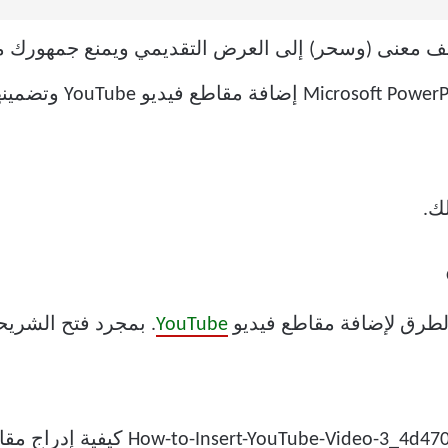
ضيف معنى (وسحر) إلى العرض التقديمي ويمنع جمهورك م
استخدمه. لحسن الحظ ، ي
ك.
لطرق لإضافة مقاطع فيديو
YouTube
. بمجرد فتح الشريحة