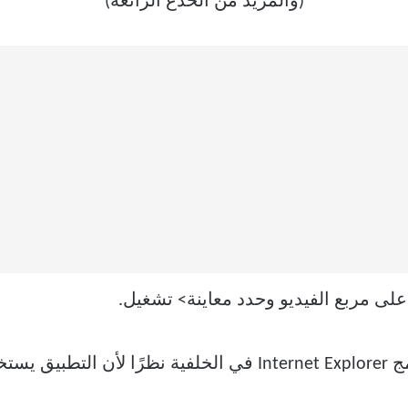
 على مربع الفيديو وحدد معاينة> تشغيل.
ملاحظة: سيفتح PowerPoint برنامج Internet Explorer في الخل