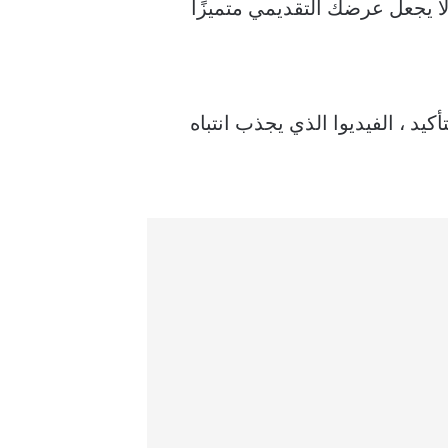
إن تضمين مقطع فيديو في شريحة PowerPoint لا يجعل عرضك التقديمي متميزًا
د ، الفيديوا الذي يجذب انتباه