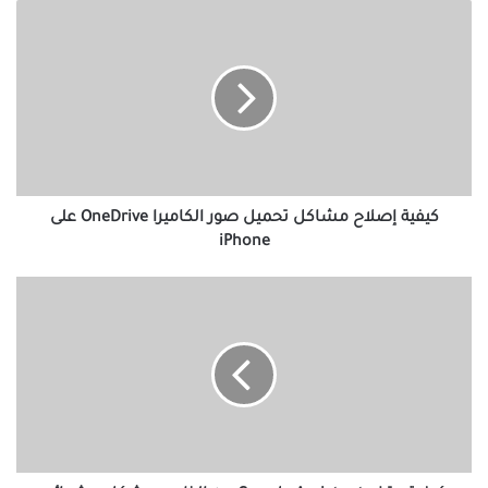
كيفية
إصلاح
مشاكل
تحميل
صور
الكاميرا
OneDrive
على
iPhone
كيفية إصلاح مشاكل تحميل صور الكاميرا OneDrive على
iPhone
كيفية
وقف
Google
Assistant
من
الظهور
بشكل
عشوائي