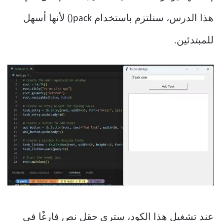
هذا الدرس، سنلتزم باستخدام pack() لأنها أسهل
للمبتدئين.
عند تشغيل هذا الكود، سترى حقل نص فارغًا في