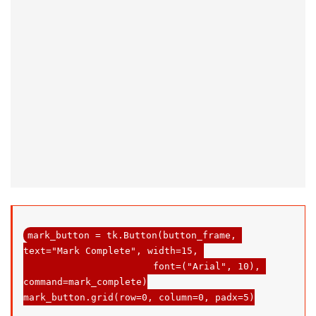
mark_button = tk.Button(button_frame, 
text=
"Mark Complete"
, width=
15
, 

                       font=(
"Arial"
, 10), 
command
=mark_complete)

mark_button.grid(row=0, column=0, padx=5)
