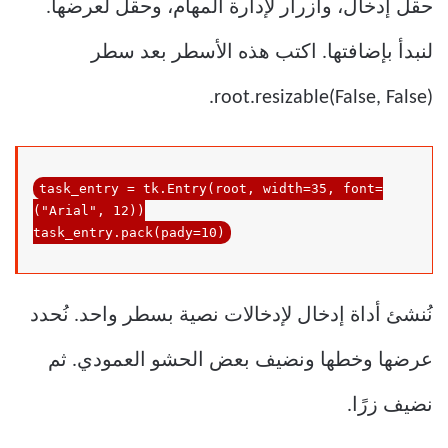
حقل إدخال، وأزرار لإدارة المهام، وحقل لعرضها.
لنبدأ بإضافتها. اكتب هذه الأسطر بعد سطر
root.resizable(False, False).
task_entry = tk.Entry(root, width=
35
, font=
(
"Arial"
, 
12
))

task_entry.pack(pady=10)
نُنشئ أداة إدخال لإدخالات نصية بسطر واحد. نُحدد
عرضها وخطها ونضيف بعض الحشو العمودي. ثم
نضيف زرًا.