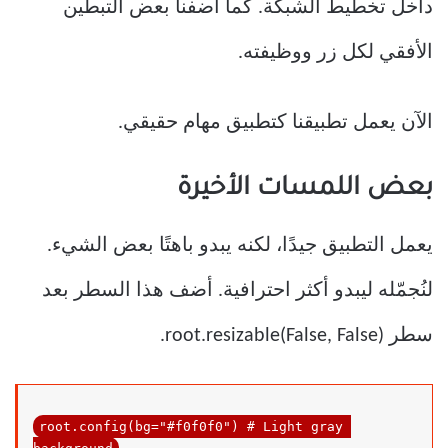
داخل تخطيط الشبكة. كما أضفنا بعض التبطين
الأفقي لكل زر ووظيفته.
الآن يعمل تطبيقنا كتطبيق مهام حقيقي.
بعض اللمسات الأخيرة
يعمل التطبيق جيدًا، لكنه يبدو باهتًا بعض الشيء.
لنُجمّله ليبدو أكثر احترافية. أضف هذا السطر بعد
سطر root.resizable(False, False).
root.config(
bg
=
"#f0f0f0"
) 
# Light gray 