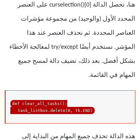
هنا، تحصل الدالة curselection()[0] على العنصر
المحدد الأول (والوحيد) من مجموعة مؤشرات
العناصر المحددة. ثم نحذف العنصر عند هذا
المؤشر. نستخدم أيضًا try/except لمعالجة الأخطاء
بشكل أفضل. بعد ذلك، نضيف دالة لمسح جميع
المهام في القائمة.
def
clear_all_tasks
()
:
task_listbox
.delete
(0, 
tk
.END
)
هذه الدالة تحذف جميع المهام من البداية إلى