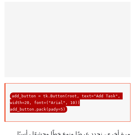
add_button = tk.Button(root, text=
"Add Task"
, 
width=
20
, font=(
"Arial"
, 
10
))

add_button.pack(pady=5)
مرة أخرى، نحدد عرضًا ونوع خطًا وحشوًا رأسيًا