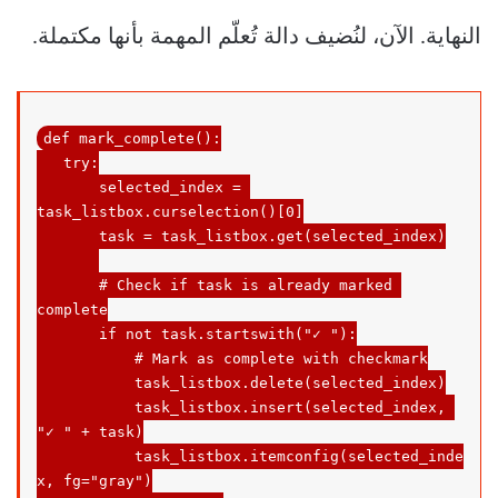
النهاية. الآن، لنُضيف دالة تُعلّم المهمة بأنها مكتملة.
def
mark_complete
()
:
try
:

       selected_index = 
task_listbox.curselection()[0]

       task = task_listbox.get(selected_index)

# Check if task is already marked 
complete
if
 not task.startswith(
"✓ "
):

# Mark as complete with checkmark
task_listbox
.delete
(
selected_index
)

           task_listbox.insert(selected_index, 
"✓ "
 + task)

           task_listbox.itemconfig(selected_inde
x, 
fg
=
"gray"
)
