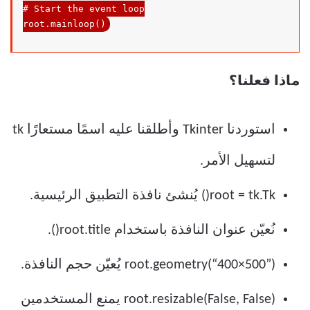
# Start the event loop
root
.mainloop
()
ماذا فعلنا؟
استوردنا Tkinter وأطلقنا عليه اسمًا مستعارًا tk
لتسهيل الأمر.
root = tk.Tk() يُنشئ نافذة التطبيق الرئيسية.
نُعيّن عنوان النافذة باستخدام root.title().
root.geometry(“400×500”) يُعيّن حجم النافذة.
root.resizable(False, False) يمنع المستخدمين