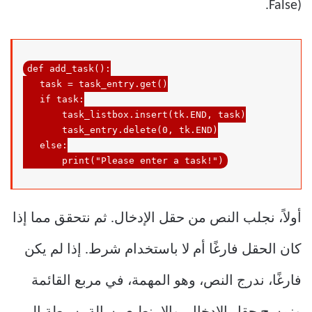
False).
def
add_task
()
:
   task = task_entry.get()

   if task:

task_listbox
.insert
(
tk
.END
, 
task
)

task_entry
.delete
(0, 
tk
.END
)

else
:

print
(
"Please enter a task!"
)
أولاً، نجلب النص من حقل الإدخال. ثم نتحقق مما إذا
كان الحقل فارغًا أم لا باستخدام شرط. إذا لم يكن
فارغًا، ندرج النص، وهو المهمة، في مربع القائمة