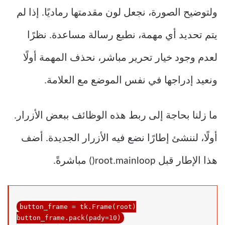
ولتوضيح الصورة، نجعل لون مقدمتها رماديًا. إذا لم
يتم تحديد أي مهمة، نطبع رسالة مساعدة. نظرًا
لعدم وجود خيار تحرير مباشر، نحذف المهمة أولًا
ونعيد إدراجها في نفس الموضع مع العلامة.
ما زلنا بحاجة إلى ربط هذه الوظائف ببعض الأزرار.
أولًا، لننشئ إطارًا نضع فيه الأزرار الجديدة. أضف
هذا الإطار قبل root.mainloop() مباشرةً.
button_frame = tk.Frame(root)

button_frame.pack(pady=10)