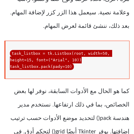
وعلامة نصية. سيعمل هذا الزر كزر لإضافة المهام.
بعد ذلك، ننشئ قائمة لعرض المهام.
task_listbox = tk.Listbox(root, width=
50
, 
height=
15
, font=(
"Arial"
, 
10
))

task_listbox.pack(pady=10)
كما هو الحال مع الأدوات السابقة، نوفر لها بعض
الخصائص، بما في ذلك ارتفاعها. نستخدم مدير
هندسة pack() لتحديد موضع الأدوات حسب ترتيب
إضافتها. يوفر Tkinter أيضًا grid() لتحكم أدق. في