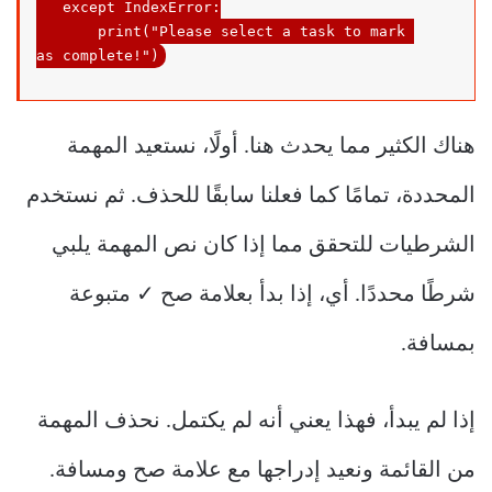
except
 IndexError:

       print("Please 
select
 a task 
to
 mark 
as
complete
!
")
هناك الكثير مما يحدث هنا. أولًا، نستعيد المهمة
المحددة، تمامًا كما فعلنا سابقًا للحذف. ثم نستخدم
الشرطيات للتحقق مما إذا كان نص المهمة يلبي
شرطًا محددًا. أي، إذا بدأ بعلامة صح ✓ متبوعة
بمسافة.
إذا لم يبدأ، فهذا يعني أنه لم يكتمل. نحذف المهمة
من القائمة ونعيد إدراجها مع علامة صح ومسافة.