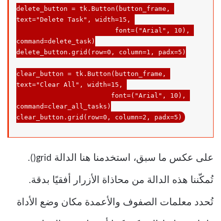
delete_button = tk.Button(button_frame, 
text=
"Delete Task"
, width=
15
, 

                         font=(
"Arial"
, 10), 
command
=delete_task)

delete_button.grid(row=0, column=1, padx=5)

clear_button = tk.Button(button_frame, 
text=
"Clear All"
, width=
15
, 

                        font=(
"Arial"
, 10), 
command
=clear_all_tasks)

clear_button.grid(row=0, column=2, padx=5)
على عكس ما سبق، استخدمنا هنا الدالة grid().
تُمكّننا هذه الدالة من محاذاة الأزرار أفقيًا بدقة.
تُحدد معلمات الصفوف والأعمدة مكان وضع الأداة