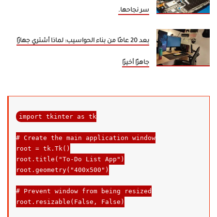
سر نجاحها.
بعد 20 عامًا من بناء الحواسيب: لماذا أشتري جهازًا
جاهزًا أخيرًا
import
 tkinter 
as
 tk

# Create the main application window
root = tk.Tk()

root.title("To-
Do
List
 App
")
root.geometry(
"400x500"
)

# Prevent window from being resized
root.resizable(
False
, 
False
)
