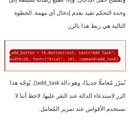
ونمسح حقل الإدخال. وإلا، نطبع رسالة بسيطة إلى
وحدة التحكم تفيد بعدم إدخال أي مهمة. الخطوة
التالية هي ربط هذا بالزر.
add_button = tk.Button(root, text=
"Add Task"
, 
width=20, font=(
"Arial"
, 10), 
command
=add_task)
نُمرّر مُعاملًا جديدًا، وهو دالة add_task(). يُوجّه هذا
الزر لاستدعاء الدالة عند النقر عليها. لاحظ أننا لا
نستخدم الأقواس عند تمرير المُعامل.