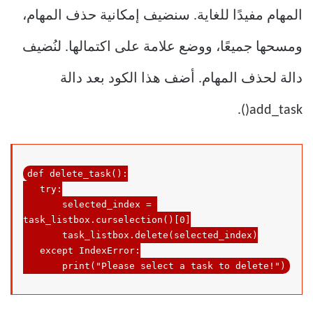
المهام مفيدًا للغاية. سنضيف إمكانية حذف المهام،
ومسحها جميعًا، ووضع علامة على اكتمالها. لنُضيف
دالة لحذف المهام. أضف هذا الكود بعد دالة
add_task().
def
delete_task
()
:
try
:

       selected_index = 
task_listbox.curselection()[0]

task_listbox
.delete
(
selected_index
)

except
 IndexError:

       print("Please 
select
 a task 
to
delete
!
")