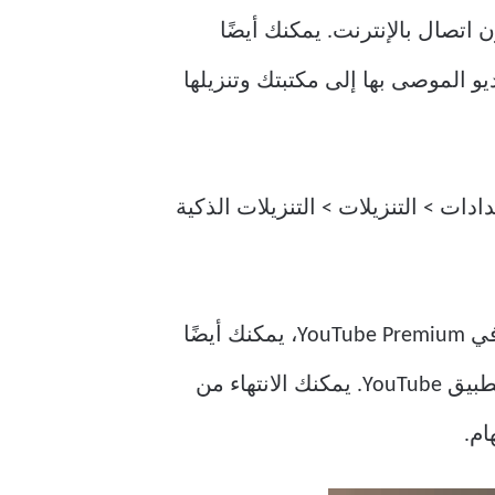
اتصال بالإنترنت. يمكنك أيضًا
كية، والتي تتيح لـ YouTube إضافة مقاطع الفيديو الموصى بها إلى مكتبتك وتنزيلها
رة ملفك الشخصي في تطبيق YouTube. انتقل إلى الإعدادات > التنزيلات > التنزيلات الذكية
لا يقتصر مشاهدة مقاطع الفيديو في أي وقت على عدم الاتصال بالإنترنت فقط. مع اشتراكك في YouTube Premium، يمكنك أيضًا
الاستفادة من ميزة صورة داخل صورة (PiP)، التي تتيح لك تشغيل مقاطع الفيديو والخروج من تطبيق YouTube. يمكنك الانتهاء من