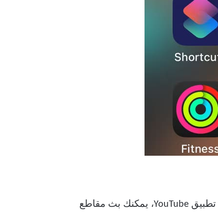
يمكنك أيضًا مشاهدة مقاطع فيديو YouTube أينما تريد من خلال تكامل الأجهزة الذكية. وبخلاف تطبيق YouTube، يمكنك بث مقاطع