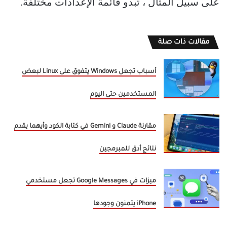
على سبيل المثال ، تبدو قائمة الإعدادات مختلفة.
مقالات ذات صلة
أسباب تجعل Windows يتفوق على Linux لبعض
المستخدمين حتى اليوم
مقارنة Claude و Gemini في كتابة الكود وأيهما يقدم
نتائج أدق للمبرمجين
ميزات في Google Messages تجعل مستخدمي
iPhone يتمنون وجودها