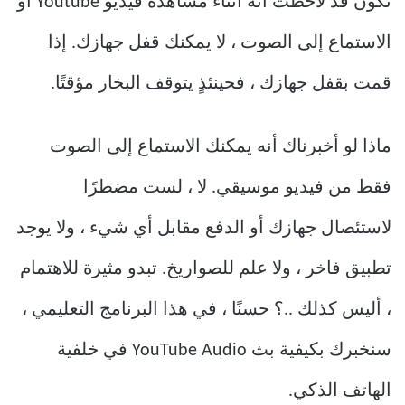
تكون قد لاحظت أنه أثناء مشاهدة فيديو Youtube أو
الاستماع إلى الصوت ، لا يمكنك قفل جهازك. إذا
قمت بقفل جهازك ، فحينئذٍ يتوقف البخار مؤقتًا.
ماذا لو أخبرناك أنه يمكنك الاستماع إلى الصوت
فقط من فيديو موسيقي. لا ، لست مضطرًا
لاستئصال جهازك أو الدفع مقابل أي شيء ، ولا يوجد
تطبيق فاخر ، ولا علم للصواريخ. تبدو مثيرة للاهتمام
، أليس كذلك ..؟ حسنًا ، في هذا البرنامج التعليمي ،
سنخبرك بكيفية بث YouTube Audio في خلفية
الهاتف الذكي.