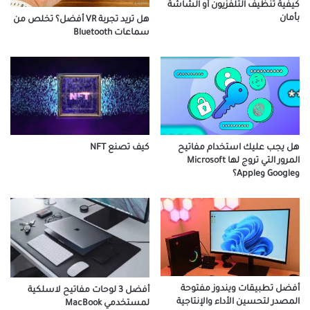
كيفية تنظيف التلفزيون أو الشاشة
بأمان
هل تريد تجربة VR أفضل؟ تخلص من
سماعات Bluetooth
هل يجب عليك استخدام مفاتيح
كيف تصنع NFT
المرور التي تروج لها Microsoft
وGoogle وApple؟
أفضل تطبيقات ويندوز مفتوحة
أفضل 3 لوحات مفاتيح لاسلكية
المصدر لتحسين الأداء والإنتاجية
لمستخدمي MacBook