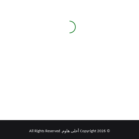
خيارًا
لاختراق
أفضل
المنازل
لإدارة
الذكية
المنزل
وهذه
الذكي
أبرز
الذ
المخاطر
جدي
وه
مزايا تجعل Home Assistant
Cloud خيارًا أفضل لإدارة
المنزل الذكي
© Copyright 2026 أحلى هاوم, All Rights Reserved