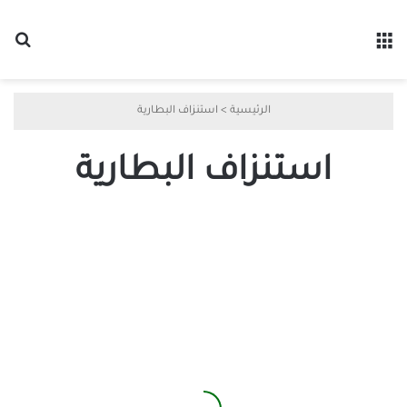
القائمة
بح
الرئيسية
>
استنزاف البطارية
استنزاف البطارية
أفضل
8
طرق
لإصلاح
استنزاف
البطارية
في
iOS
16