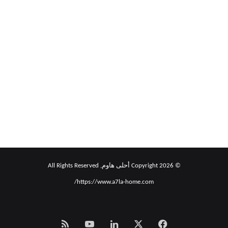
أفضل 10 تطبيقات لتحرير الفيديو
لأجهزة iPad
© Copyright 2026 أحلى هاوم, All Rights Reserved
https://www.a7la-home.com/
‫X
فيسبوك
لينكدإن
‫YouTube
Smart