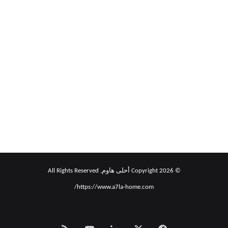
أربع
ألعاب
في
وقت
واحد
كيف يمكن أن تعزز تجربة الألعاب على
Android بلعب أربع ألعاب في وقت
واحد
© Copyright 2026 أحلى هاوم, All Rights Reserved
https://www.a7la-home.com/