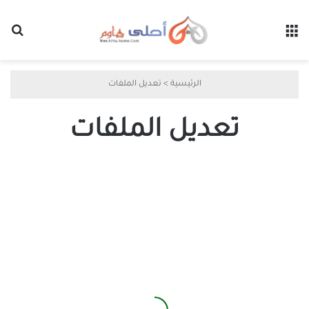
القائمة
بح
الرئيسية
>
تعديل الملفات
تعديل الملفات
استرداد
إصدارات
الملفات
القديمة
في
OneDrive
بخطوات
بسيطة