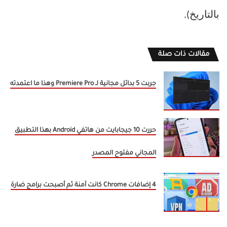
بالتاريخ).
مقالات ذات صلة
جربت 5 بدائل مجانية لـ Premiere Pro وهذا ما اعتمدته
حررت 10 جيجابايت من هاتفي Android بهذا التطبيق
المجاني مفتوح المصدر
4 إضافات Chrome كانت آمنة ثم أصبحت برامج ضارة