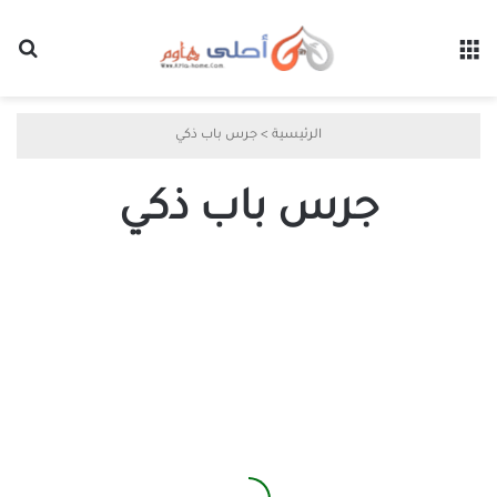
القائمة
بح
الرئيسية
>
جرس باب ذكي
جرس باب ذكي
نصائح
أساسية
لاختيار
جرس
الباب
الذكي
المثالي
لمنزلك