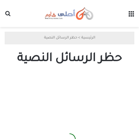
القائمة
بح
الرئيسية
>
حظر الرسائل النصية
حظر الرسائل النصية
كيفية
حظر
الرسائل
النصية
من
أرقام
غير
معروفة
على