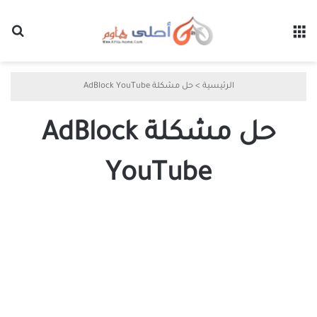
القائمة
بح
الرئيسية
>
حل مشكلة AdBlock YouTube
حل مشكلة AdBlock
YouTube
حل
مشكلة
اكتشاف
AdBlock
على
يوتيوب
بدون