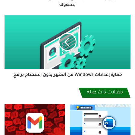
بسهولة
حماية
إعدادات
Windows
من
التغيير
بدون
استخدام
برامج
حماية إعدادات Windows من التغيير بدون استخدام برامج
مقالات ذات صلة