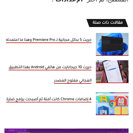
المتصفح، ثم اختر
“الإعدادات”.
مقالات ذات صلة
جربت 5 بدائل مجانية لـ Premiere Pro وهذا ما اعتمدته
حررت 10 جيجابايت من هاتفي Android بهذا التطبيق
المجاني مفتوح المصدر
4 إضافات Chrome كانت آمنة ثم أصبحت برامج ضارة