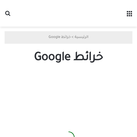
القائمة
بح
الرئيسية
>
خرائط Google
خرائط Google
هل
اختفت
بيانات
موقعك
في
خرائط
Google؟
إليك
ما