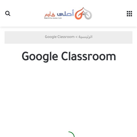
القائمة
بح
الرئيسية
>
Google Classroom
Google Classroom
كيفية
أرشفة
فصل
دراسي
أو
حذفه
في
Google
Classroom