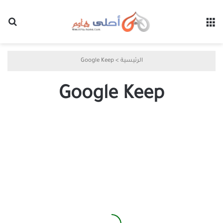
القائمة
بح
الرئيسية
>
Google Keep
Google Keep
Google
Keep
يمنحك
طريقة
أسهل
لإدارة
مهامك
وتنظيم
يومك