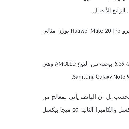
هواوي ميت 20 برو Huawei Mate 20 Pro بوزن مثالي
الشاشة التي يأتي بها هاتف هواوي ميت 20 برو Huawei Mate 20 Pro من النوع نوتش مساحة 6.39 بوصة من النوع AMOLED وهي
بها هاتف هواوي ميت 20 برو Huawei Mate 20 Pro على ذلك فحسب بل أن الهاتف يأتي بمعالج من
النوع كيرين 980 ويدعم خاصية الذكاء الإصطناعي مع ثلاثة كاميرات خلفية الأولى 40 ميجا بيكسل والكاميرا الثانية 20 ميجا بيكسل