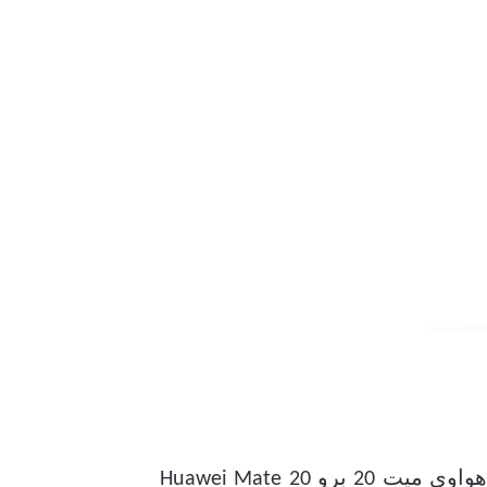
الهاتف الأول الذي يتم نشر مميزاته ضمن سلسلة الفرق بين جوالات هواوي 2021 هو هاتف هواوي ميت 20 برو Huawei Mate 20