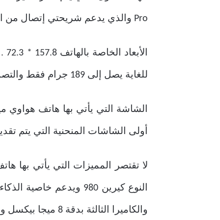
Pro والذي يدعم شريحتي إتصال من النوع Nano Sim بالإضافة إلى أنه يدعم أيضاً شبكات الجيل الرابع للأتصال.
الأبعاد الخاصة بالهاتف 157.8 * 72.3 .* 8.6 في الوقت الذي يأتي فيه
للغاية يصل إلى 189 جرام فقط والتصميم الخاص به من الزجاج بالأمام والمعدن من الخلف.
أولى الشاشات المنحنية التي يتم تقديمها ضمن فئات هواتف Mate مقاربة
والكاميرا الثالثة بدقة 8 ميجا بيكسل وفلاش وميض لإلتقاط الصور في الأماكن المظلمة.