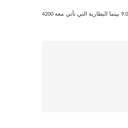
نظام التشغيل الذي يأتي به هاتف هواوي ميت 20 برو Huawei Mate 20 Pro من النوع أندرويد 9.0 بينما البطارية التي تأتي معه 4200