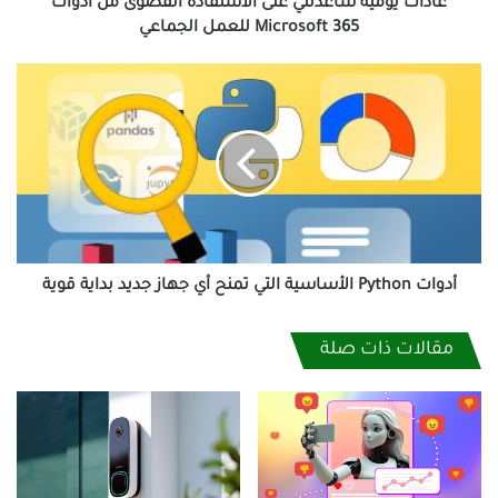
365
عادات يومية ساعدتني على الاستفادة القصوى من أدوات
للعمل
Microsoft 365 للعمل الجماعي
الجماعي
أدوات
Python
الأساسية
التي
تمنح
أي
جهاز
جديد
بداية
قوية
أدوات Python الأساسية التي تمنح أي جهاز جديد بداية قوية
مقالات ذات صلة