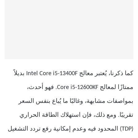
كما ذكرنا، يُعتبر معالج Intel Core i5-13400F بديلاً
ممتازًا لمعالج Core i5-12600KF. فهو أحدث،
بمواصفات مشابهة، وغالبًا ما يُباع بنفس السعر
تقريبًا. ومع ذلك، فإن استهلاك الطاقة الحراري
(TDP) المحدود فيه وعدم إمكانية رفع تردد التشغيل