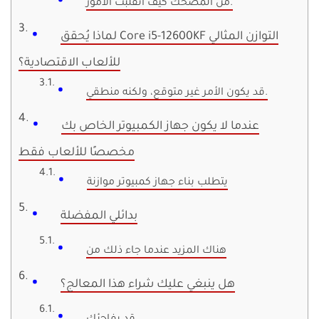
من المضحك كيف انقلبت الأمور.
لماذا يُحقق Core i5-12600KF التوازن المثالي
للألعاب الاقتصادية؟
قد يكون الأمر غير متوقع، ولكنه منطقي.
عندما لا يكون جهاز الكمبيوتر الخاص بك
مخصصًا للألعاب فقط
يتطلب بناء جهاز كمبيوتر موازنة
بدائلي ​​المفضلة
هناك المزيد عندما جاء ذلك من
هل ينبغي عليك شراء هذا المعالج؟