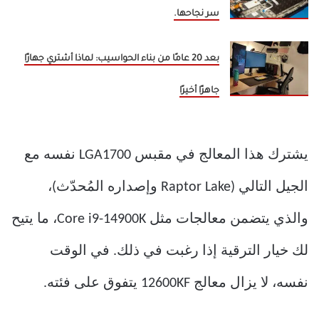
سر نجاحها.
بعد 20 عامًا من بناء الحواسيب: لماذا أشتري جهازًا
جاهزًا أخيرًا
يشترك هذا المعالج في مقبس LGA1700 نفسه مع
الجيل التالي (Raptor Lake وإصداره المُحدّث)،
والذي يتضمن معالجات مثل Core i9-14900K، ما يتيح
لك خيار الترقية إذا رغبت في ذلك. في الوقت
نفسه، لا يزال معالج 12600KF يتفوق على فئته.