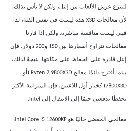
لتنتزع عرش الألعاب من إنتل، ولكن لا بأس بذلك،
لأن معالجات X3D هذه ليست في نفس الفئة، لذا
فهي ليست منافسة مباشرة. ولكن إذا قارنا
معالجات تتراوح أسعارها بين 150 و200 دولار، فإن
إنتل قادرة على الحفاظ على مكانتها. نتيجةً لذلك،
بينما أقترح دائمًا معالج Ryzen 7 9800X3D (أو
7800X3D) كخيار أول للاعبين، فإن الميزانية الأكثر
تحفظًا تدفعني حتمًا إلى الانتقال إلى Intel.
معالجي المفضل حاليًا هو Intel Core i5 12600KF،