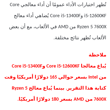
تُظهر اختبارات الأداء عمومًا أن أداء معالجي Core
i5-12600KF وCore i5-13400F يُضاهي أداء معالج
Ryzen 5 7600X من AMD في الألعاب، مع أن بعض
الألعاب تُظهر نتائج مختلفة.
ملاحظة
يُباع معالجا Core i5-12600KF وCore i5-13400F
من Intel بسعر حوالي 165 دولارًا أمريكيًا وقت
كتابة هذا التقرير. بينما يُباع معالج Ryzen 5
7600X من AMD بسعر 180 دولارًا أمريكيًا.