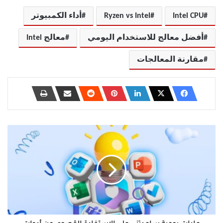
Intel CPU
Ryzen vs Intel
أداء الكمبيوتر
أفضل معالج للاستخدام اليومي
معالج Intel
مقارنة المعالجات
عادات
يومية
ساعدتني
على
الاستفادة
القصوى
من
أدوات
Microsoft