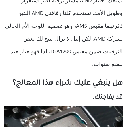
يمنحك اختيار AMD مسار ترقية أكثر استقرارًا
وطويل الأمد. تستخدم كلتا رقاقتي AMD اللتين
ذكرتهما مقبس AM5، وهو تصميم اللوحة الأم الحالي
لشركة AMD. لكن إنتل لا تزال تتيح لك بعض
الترقيات ضمن مقبس LGA1700، لذا فهو خيار جيد
لبضع سنوات.
هل ينبغي عليك شراء هذا المعالج؟
قد يفاجئك.