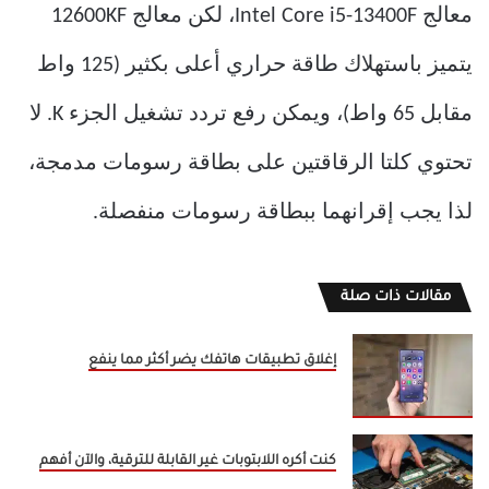
معالج Intel Core i5-13400F، لكن معالج 12600KF
يتميز باستهلاك طاقة حراري أعلى بكثير (125 واط
مقابل 65 واط)، ويمكن رفع تردد تشغيل الجزء K. لا
تحتوي كلتا الرقاقتين على بطاقة رسومات مدمجة،
لذا يجب إقرانهما ببطاقة رسومات منفصلة.
مقالات ذات صلة
إغلاق تطبيقات هاتفك يضر أكثر مما ينفع
كنت أكره اللابتوبات غير القابلة للترقية، والآن أفهم