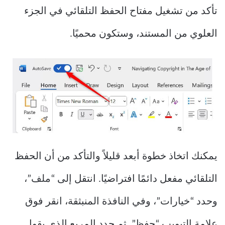
تأكد من تشغيل مفتاح الحفظ التلقائي في الجزء
العلوي من المستند، وستكون محميًا.
يمكنك اتخاذ خطوة أبعد قليلاً والتأكد من أن الحفظ
التلقائي مفعل دائمًا افتراضيًا. انتقل إلى “ملف”،
وحدد “خيارات”، وفي النافذة المنبثقة، انقر فوق
علامة التبويب “حفظ”. ثم حدد المربع الذي يقول