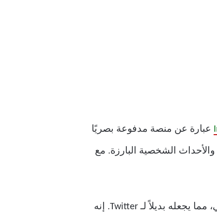
عبارة عن منصة مدفوعة بصريًا
الأحداث الشخصية البارزة. مع
على النقيض من ذلك، تم تصميم Threads حول المحادثات النصية والتفاعلات في الوقت الفعلي، مما يجعله بديلاً لـ Twitter. إنه