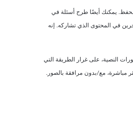
ة والحفظ. يمكنك أيضًا طرح أسئلة في
ين في المحتوى الذي تشاركه. إنه
 على المنشورات النصية، على غرار الطريقة التي
 عبر Twitter إذا كنت قد استخدمته من قبل. غالبًا ما تكون المحادثات على Threads أكثر مباشرة، مع/بدون مرافقة بالصور.