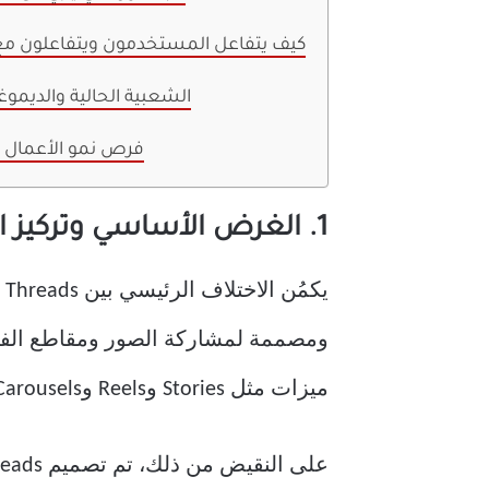
3. كيف يتفاعل المستخدمون ويتفاعلون م
4. الشعبية الحالية والديموغ
5. فرص نمو الأعمال 
1. الغرض الأساسي وتركيز المنصة
يكمُن الاختلاف الرئيسي بين Threads وInstagram في غرضهما الأساسي وتركيزهما.
ومصممة لمشاركة الصور ومقاطع الفيدي
ميزات مثل Stories وReels وCarousels، فإنه يركز بشكل أساسي على سرد القصص المرئية.