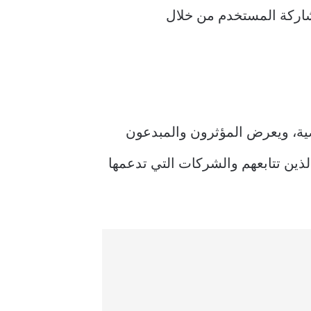
 الأفكار والآراء والتحديثات بتنسيق مباشر يركز على النص. تشجع Threads مشاركة المستخدم من خلال
لشخصية، ويعرض المؤثرون والمبدعون
لذين تتابعهم والشركات التي تدعمها