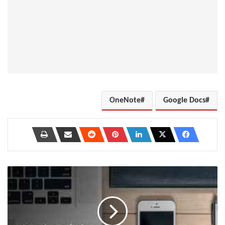
OneNote
Google Docs
كيفية
عمل
نسخة
احتياطية
من
iPhone