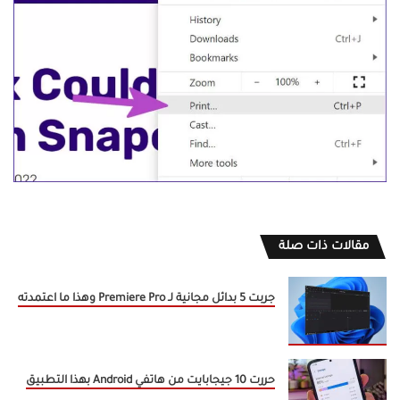
مقالات ذات صلة
جربت 5 بدائل مجانية لـ Premiere Pro وهذا ما اعتمدته
حررت 10 جيجابايت من هاتفي Android بهذا التطبيق