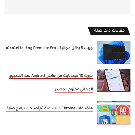
مقالات ذات صلة
جربت 5 بدائل مجانية لـ Premiere Pro وهذا ما اعتمدته
حررت 10 جيجابايت من هاتفي Android بهذا التطبيق
المجاني مفتوح المصدر
4 إضافات Chrome كانت آمنة ثم أصبحت برامج ضارة