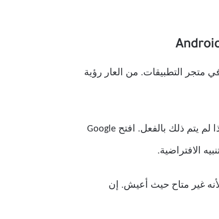
 إنه متاح في متجر Play ولكن للأسف ، ليس في متجر التطبيقات. من العار رؤية
ستقوم الآن بتنزيل وتسجيل الدخول إلى أحد تطبيقات بث الموسيقى الثلاثة المذكورة أعلاه ، إذا لم يتم ذلك بالفعل. افتح Google
ظ هنا ثلاثة خيارات وهي Spotify و Pandora و YouTube Music. لا يمكنني رؤية Pandora لأنه غير متاح حيث أعيش. إن