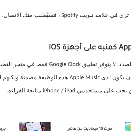
إذا لم يكن التطبيق متصلاً بالفعل ، كما ترى في علامة تبو
Music في إصدار Android. كنت آمل أن يكون لدى Apple Music
حررت 10 جيجابايت من هاتفي