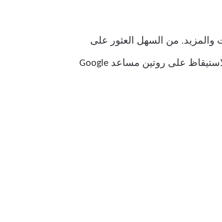
ت والمزيد. من السهل العثور على
ملفات البودكاست على Spotify ويستضيف YouTube كل شيء تقريبًا في العالم. يمكنك أيضًا الاستيقاظ على روتين مساعد Google