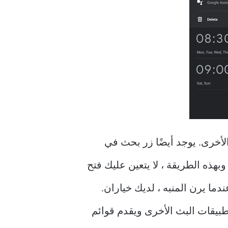
غنية في القائمة واحدة تلو الأخرى. يوجد أيضًا زر بحث في
بهذه الطريقة ، لا يتعين عليك فتح
نذار. عندما يرن المنبه ، لديك خياران.
يقاف تشغيلها. يتقدم Spotify خطوة أخرى على تطبيقات البث الأخرى ويقدم قوائم