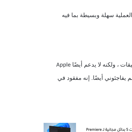
يب Spotify ، فسيُطلب منك الاتصال. العملية سهلة وبسيطة بما فيه
لقد كانت Google غير لطيفة في هذا الصدد. لا يتوفر تطبيق Google Clock فقط في متجر التطبيقات ، ولكنه لا يدعم أيضًا Apple
 هذه الوظيفة مضمنة ولكنهم لم يفاجئوني أيضًا. إنه مفقود في
جربت 5 بدائل مجانية لـ Premiere