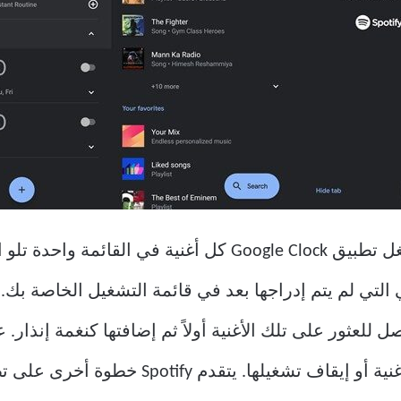
يمكنك اختيار قائمة تشغيل هنا وسيشغل تطبيق Google Clock كل أ
لتي لم يتم إدراجها بعد في قائمة التشغيل الخاصة بك. و
YouTube Mu بشكل منفصل للعثور على تلك الأغنية أولاً ثم إضافتها كنغمة إ
يمكنك الاستمرار في الاستماع إلى الأغنية أو إ