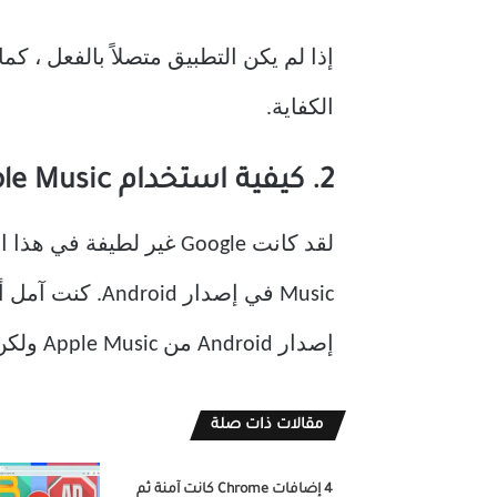
الكفاية.
2. كيفية استخدام Apple Music كمنبه على أجهزة iOS
إصدار Android من Apple Music ولكن يجب على مستخدمي iPhone / iPad متابعة القراءة.
مقالات ذات صلة
4 إضافات Chrome كانت آمنة ثم