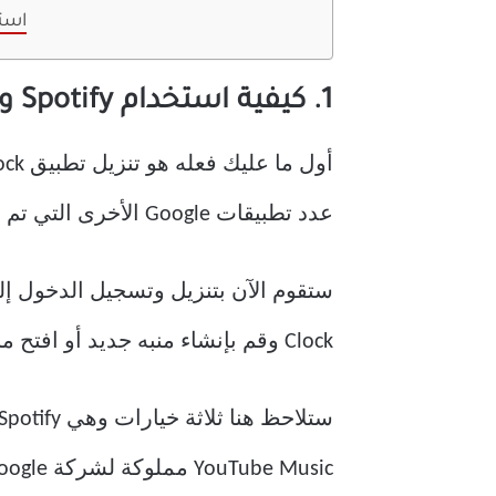
است
1. كيفية استخدام Spotify و Pandora و YouTube Music كمنبه على Android
عدد تطبيقات Google الأخرى التي تم إصدارها لمستخدمي Apple.
Clock وقم بإنشاء منبه جديد أو افتح منبهًا موجودًا. ثم اضغط على أيقونة الجرس لتغيير نغمة التنبيه الافتراضية.
YouTube Music مملوكة لشركة Google ، وهذا هو الخيار الأول.