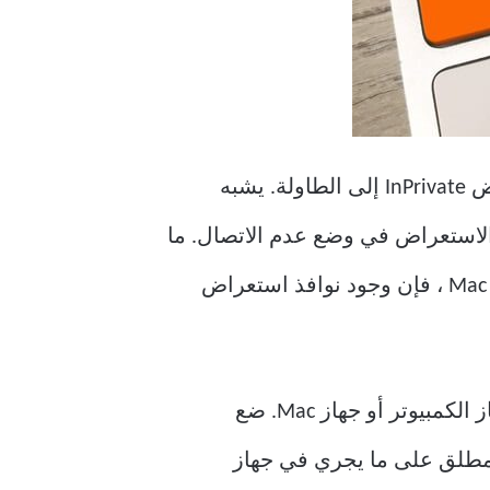
ولكن لجعل الأمور معقدة إلى حد ما ، فإن Microsoft Edge Chromium يقدم أيضًا وضع استعراض InPrivate إلى الطاولة. يشبه
 ولا يحتفظ بسجلات لمحفوظات الاستعراض في وضع عدم الاتصال. ما
لم تكن المستخدم الوحيد لـ Microsoft Edge Chromium على جهاز الكمبيوتر الشخصي أو جهاز Mac ، فإن وجود نوافذ استعراض
بالنسبة للمبتدئين ، ليس لديك أي فكرة عما كان صديقك أو أخيك أو زميلك في العمل على جهاز الكمبيوتر أو جهاز Mac. ضع
 مطلق على ما يجري في جهاز