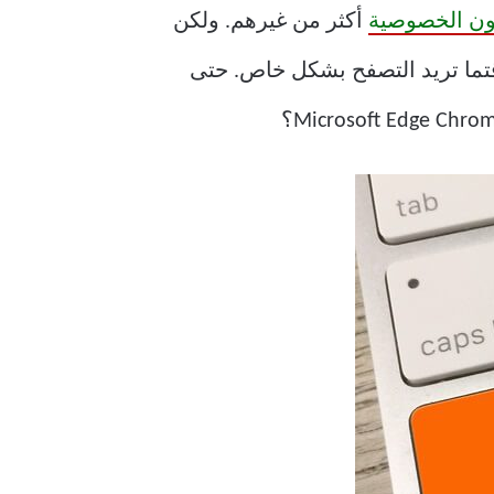
أكثر من غيرهم. ولكن
ة. يجب عليك أولاً فتح المتصفح بشكل طبيعي ، ثم تشغيل نافذة تصفح InPrivate وقتما تريد التصفح بشكل خاص. حتى