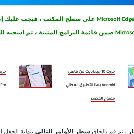
نصيحة: إذا لم يكن هناك اختصار Microsoft Edge على سطح الم
حررت 10 جيجابايت من هاتفي
Android بهذا التطبيق المجاني
Pro وهذا ما اعتمدته
مفتوح المصدر
ر
، ثم قم بإلحاق
سطر الأوامر التالي
بنهاية الحقل ا