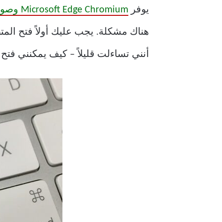
يوفر
Microsoft Edge Chromium وصولاً سهلاً إلى نوافذ استعراض InPrivate لأولئك الذين يقدرون الخصوصية
أنني تساءلت قليلاً – كيف يمكنني فتح علامة تبويب متصفح InPrivate بشك