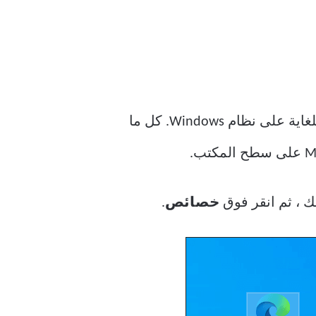
يعد إعداد Microsoft Edge Chromium للتحميل في وضع InPrivate بشكل افتراضي أمرًا سهلاً للغاية على نظام Windows. كل ما
، ثم انقر فوق
خصائص
.