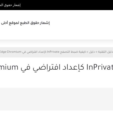
إشعار حقوق الطب
إشعار حقوق الطبع لموقع أحلى ها
دليل التقنية
>
دليل
>
كيفية ضبط التصفح InPrivate كإعداد افتراضي في Microsoft Edge Chromium