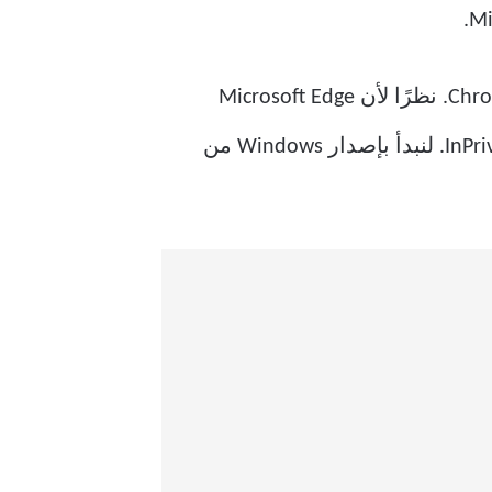
بعد فترة من الزمن ، ناقشت كيف يجب أن تقوم بإيقاف تشغيل وضع التصفح المتخفي في Chrome. نظرًا لأن Microsoft Edge
Chromium يحمل محرك العرض نفسه ، فسوف نستخدم عملية مماثلة لتعطيل استعراض InPrivate. لنبدأ بإصدار Windows من