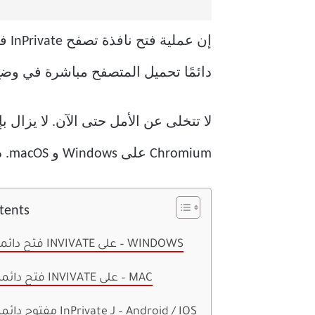
دائمًا تحميل المتصفح مباشرة في وضع InPrivate. ومع ذلك ، لا توجد وسائل مدمجة لتحقيق 
Chromium على Windows و macOS. دعونا التحقق منها.
tents
فتح دائما في وضع INVIVATE على – WINDOWS
فتح دائما في وضع INVIVATE على – MAC
مفتوح دائما في وضع InPrivate لـ – Android / IOS