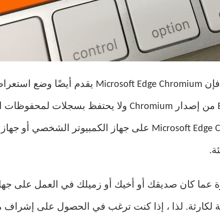
InPrivate إلى حدٍ كبير في إصدار Edge من إصدار Chromium
 لكارثة. لذا ، إذا كنت ترغب في الحصول على إشراف