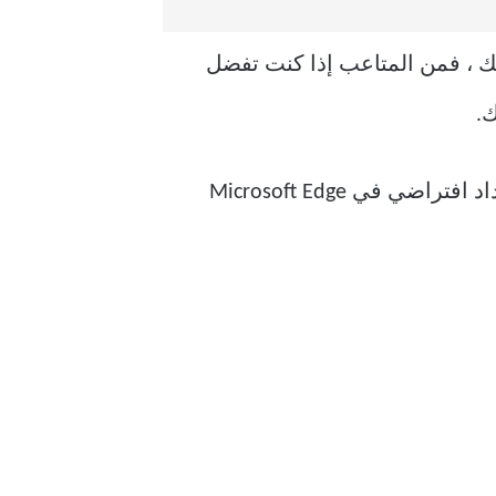
Microsoft هي بحد ذاتها جهد. ومع ذلك ، فمن المتاعب إذا كنت تفضل
لا تتخلى عن الأمل حتى الآن. لا يزال بإمكانك استخدام الحلول لتعيين استعراض InPrivate كإعداد افتراضي في Microsoft Edge