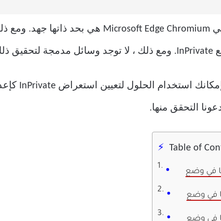
إن عملية فتح نافذة تصفح InPrivate في  Edge Chromium
ذلك.
Table of Con