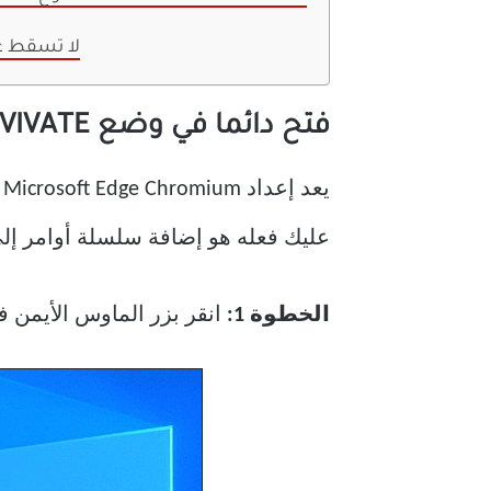
لا تسقط ع
فتح دائما في وضع INVIVATE على – WINDOWS
عليك فعله هو إضافة سلسلة أوامر إلى هدف الملف ال
الخطوة 1:
انقر بزر الماوس الأيمن 