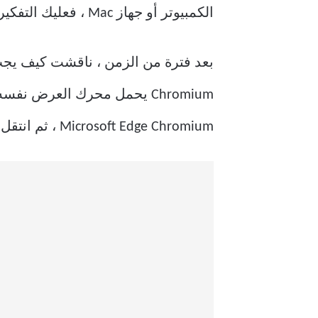
الكمبيوتر أو جهاز Mac ، فعليك التفكير في تعطيل وضع InPrivate في Microsoft Edge Chromium.
Microsoft Edge Chromium ، ثم انتقل إلى إصدار macOS.