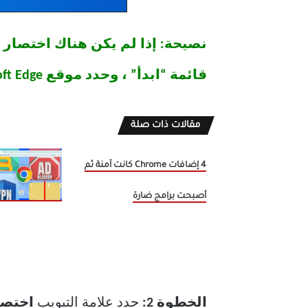
قائمة “ابدأ” ، وحدد موقع Microsoft Edge ضمن قائمة البرامج المثبتة ، ثم اسحبه للخارج على سطح المكتب.
مقالات ذات صلة
4 إضافات Chrome كانت آمنة ثم
أصبحت برامج ضارة
الخطوة 2:
حدد علامة التبويب
اختصا