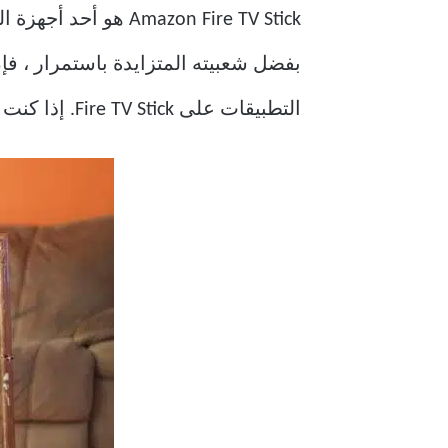
التطبيقات على Fire TV Stick. إذا كنت تواجه نفس المشكلة بشكل متكرر ، فإليك أفضل الطرق لحل المشكلة.