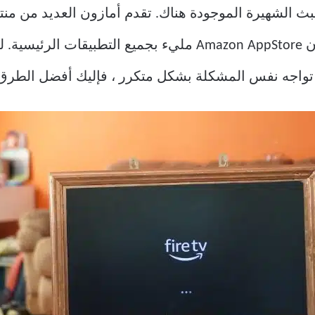
بفضل شعبيته المتزايدة باستمرار ، فإن Amazon AppStore مليء