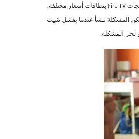
Amazon Fire TV Stick هو أحد أجهزة البث الشهيرة الموجودة هناك. تقدم أمازون العديد من منتجات Fire TV بنطاقات أسعار مختلفة.
 بجميع التطبيقات الرئيسية. لكن المشكلة تنشأ عندما يفشل تثبيت