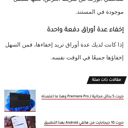
موجودة في المستند.
إخفاء عدة أوراق دفعة واحدة
إذا كانت لديك عدة أوراق تريد إخفاءها، فمن السهل
إخفاؤها جميعًا في الوقت نفسه.
مقالات ذات صلة
جربت 5 بدائل مجانية لـ Premiere Pro وهذا ما اعتمدته
حررت 10 جيجابايت من هاتفي Android بهذا التطبيق