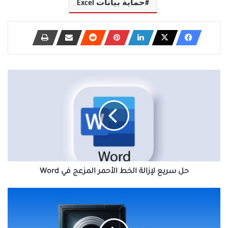
حماية بيانات Excel
حل
سريع
لإزالة
الخط
الأحمر
المزعج
في
Word
حل سريع لإزالة الخط الأحمر المزعج في Word
دمج
Google
Drive
مع