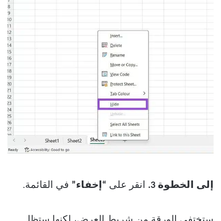
إلى الخطوة 3.
انقر على
“إخفاء”
في القائمة.
ستختفي الورقة من شريط العرض، لكنها ستظل