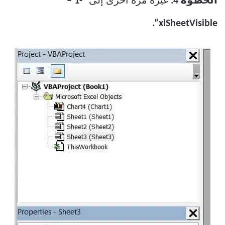
الخطوة 4.
غيّره مرة أخرى إلى “
-1 –
xlSheetVisible”.