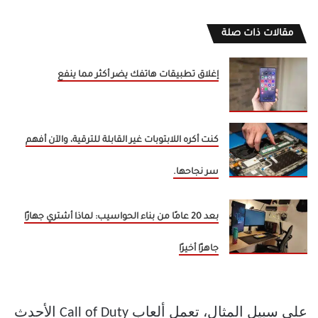
مقالات ذات صلة
إغلاق تطبيقات هاتفك يضر أكثر مما ينفع
كنت أكره اللابتوبات غير القابلة للترقية، والآن أفهم
سر نجاحها.
بعد 20 عامًا من بناء الحواسيب: لماذا أشتري جهازًا
جاهزًا أخيرًا
على سبيل المثال، تعمل ألعاب Call of Duty الأحدث