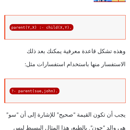
parent(
Y
,
X
) :- 
child
(X,Y).
وهذه تشكل قاعدة معرفية يمكنك بعد ذلك
الاستفسار منها باستخدام استفسارات مثل:
?- 
parent
(sue,john).
يجب أن تكون القيمة “صحيح” للإشارة إلى أن “سو”
هي والد “جون”. بالطبع، هذا المثال البسيط ليس