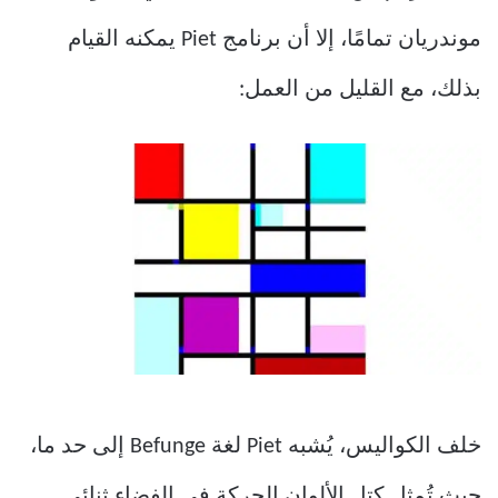
موندريان تمامًا، إلا أن برنامج Piet يمكنه القيام
بذلك، مع القليل من العمل:
خلف الكواليس، يُشبه Piet لغة Befunge إلى حد ما،
حيث تُمثل كتل الألوان الحركة في الفضاء ثنائي