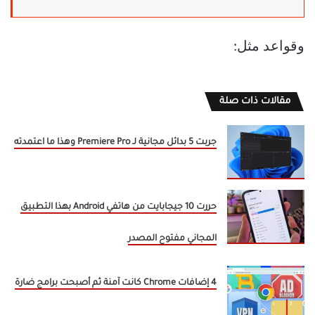
وقواعد مثل:
مقالات ذات صلة
جربت 5 بدائل مجانية لـ Premiere Pro وهذا ما اعتمدته
حررت 10 جيجابايت من هاتفي Android بهذا التطبيق
المجاني مفتوح المصدر
4 إضافات Chrome كانت آمنة ثم أصبحت برامج ضارة