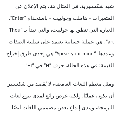
شبه شكسبيرية. في المثال هنا، يتم الإعلان عن
المتغيرات – هاملت وجولييت – باستخدام “Enter”.
العبارة التي تنطق بها جولييت، والتي تبدأ بـ “Thou
art”، هي عملية حسابية تعتمد على سلبية الصفات
وعددها. “Speak your mind” هي إحدى طرق إخراج
القيمة؛ في هذه الحالة، حرف “H” في “HI”.
ومثل معظم اللغات الغامضة، لا يُقصد من شكسبير
أن يكون عمليًا. ولكنه عرض رائع لمدى تنوع لغات
البرمجة، ومدى إبداع بعض مصممي اللغات أيضًا.