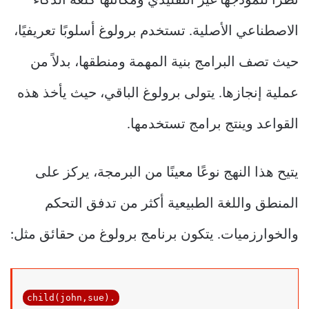
نظرًا لنموذجها غير التقليدي ومكانتها كلغة الذكاء
الاصطناعي الأصلية. تستخدم برولوغ أسلوبًا تعريفيًا،
حيث تصف البرامج بنية المهمة ومنطقها، بدلاً من
عملية إنجازها. يتولى برولوغ الباقي، حيث يأخذ هذه
القواعد وينتج برامج تستخدمها.
يتيح هذا النهج نوعًا معينًا من البرمجة، يركز على
المنطق واللغة الطبيعية أكثر من تدفق التحكم
والخوارزميات. يتكون برنامج برولوغ من حقائق مثل:
child
(john,sue).