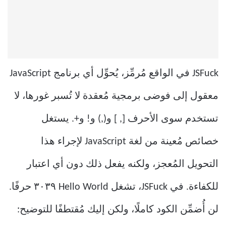
JSFuck في الواقع مُرمِّز، يُحوِّل أي برنامج JavaScript
معقول إلى فوضى برمجية مُعقدة لا تُسبر غورها، لا
تستخدم سوى الأحرف [, ] و(,) و! و+. يستغل
خصائص مُعينة من لغة JavaScript لإجراء هذا
التحويل المُعجز، ولكنه يفعل ذلك دون أي اعتبار
للكفاءة. في JSFuck، تشغل Hello World ٣٠٣٩ حرفًا.
لن أُضمِّن الكود كاملًا، ولكن إليك مُقتطفًا للتوضيح: