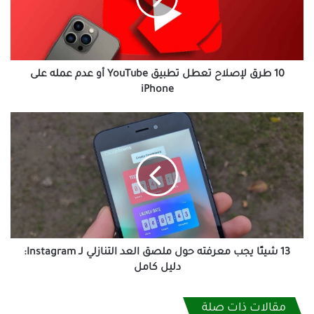
YouTube
أو
عدم
عمله
على
10 طرق لإصلاح تعطل تطبيق YouTube أو عدم عمله على
iPhone
iPhone
13
شيئًا
يجب
معرفته
حول
ملصق
العد
التنازلي
لـ
Instagram:
13 شيئًا يجب معرفته حول ملصق العد التنازلي لـ Instagram:
دليل
دليل كامل
كامل
مقالات ذات صلة