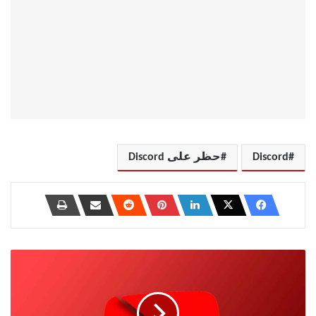
Discord
حظر على Discord
10
طرق
لإصلاح
تعطل
تطبيق