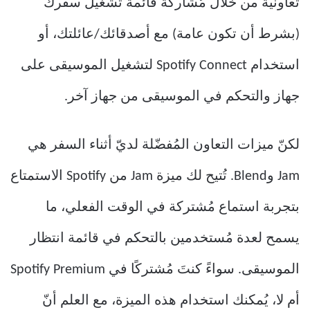
تعاونية من خلال مُشاركة قائمة تشغيل سفرك
(بشرط أن تكون عامة) مع أصدقائك/عائلتك، أو
استخدام Spotify Connect لتشغيل الموسيقى على
جهاز والتحكم في الموسيقى من جهاز آخر.
لكنّ ميزات التعاون المُفضّلة لديّ أثناء السفر هي
Jam وBlend. تُتيح لك ميزة Jam من Spotify الاستمتاع
بتجربة استماع مُشتركة في الوقت الفعلي، ما
يسمح لعدة مُستخدمين بالتحكم في قائمة انتظار
الموسيقى. سواءً كنتَ مُشتركًا في Spotify Premium
أم لا، يُمكنك استخدام هذه الميزة، مع العلم أنّ