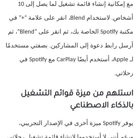
مع إمكانية إنشاء قائمة تشغيل لما يصل إلى 10
أشخاص. لاستخدام Blend، انقر على علامة “+” في
مكتبة Spotify الخاصة بك، ثم انقر على “Blend”، ثم
أرسل رابط دعوة إلى المشاركين. بصفتي مستخدمًا
لـ Apple، أستخدم أيضًا CarPlay مع Spotify في
رحلاتي.
استلهم من ميزة قوائم التشغيل
بالذكاء الاصطناعي
يوفر Spotify ميزة أخرى في الإصدار التجريبي،
ورغم أنني لا أستخدمها لإنشاء قائمة تشغيل رحلاتي