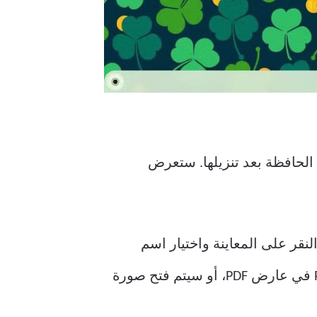
ًا في الحافظة بعد تنزيلها. ستعرض
قر على المعاينة واختيار اسم
الملف، سيتم فتح الملف المُنزّل في التطبيق المُناسب. على سبيل المثال، سيتم فتح ملف PDF في عارض PDF، أو سيتم فتح صورة