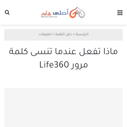
القائمة
بح
الرئيسية
>
دليل التقنية
>
َتطبيقات
ماذا تفعل عندما تنسى كلمة
مرور Life360