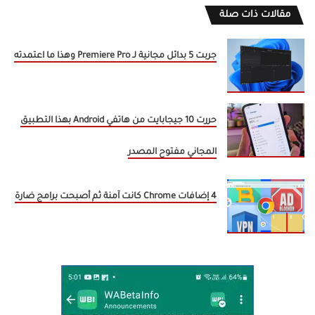
مقالات ذات صلة
جربت 5 بدائل مجانية لـ Premiere Pro وهذا ما اعتمدته
حررت 10 جيجابايت من هاتفي Android بهذا التطبيق
المجاني مفتوح المصدر
4 إضافات Chrome كانت آمنة ثم أصبحت برامج ضارة