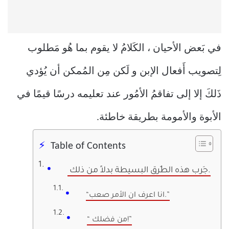
في بَعض الأحيان ، الكَلامُ لا يقوم بما هُو مَطلوب
لِتصويب أَفعال الإبن و لَكن مِن المُمكن أن يُؤدي
ذَلكَ إلا إلى تفاقمُ الأمُور عند تعليمه درسًا قيمًا في
الأبوة والأمومة بطريقة خاطئة.
Table of Contents
جَرب هذه الطٌرق البسيطة بدلاً من ذلك.
“انا اعرف ان الأمر صعب.”
“ من فضلك!”