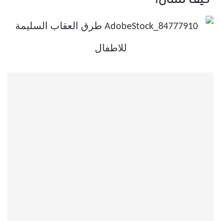
“كيف نسأل؟”