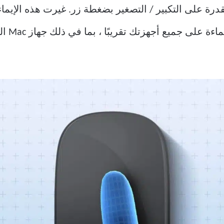
أعظم ابتكارات iPhone هو القدرة على التكبير / التصغير بضغطة زر. غيرت هذه 
التكنولو