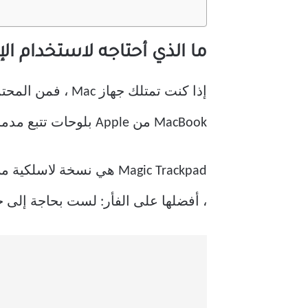
ما الذي أحتاجه لاستخدام الإيماءات 
إذا كنت تمتلك ج
MacBook من Apple بلوحات تتبع مدمجة متعددة اللمس لسنوات ، ويتم شحن أجهزة iMac إما مع Magic Mouse أو Magic Trackpad.
، أفضلها على الفأر: لست بحاجة إلى ح