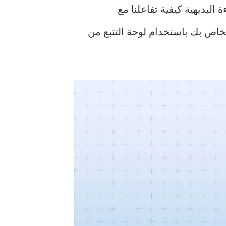
الإيماءة البديهية كيفية تفاعلنا مع
جيا. في هذه الأيام ، يمكنك الإيماءة على جميع أجهزتك تقريبًا ، بما في ذلك جهاز Mac الخاص بك باستخدام لوحة التتبع من