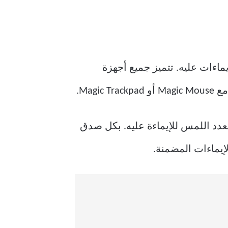
ام الإيماءات عليه. تتميز جميع أجهزة
هاز MacBook. إنه يوفر سطحًا كبيرًا متعدد اللمس للإيماءة عليه. بكل صدق
لإيماءات المضمنة.