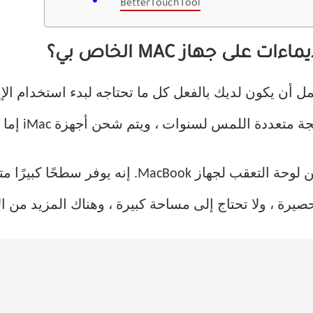
BetterTouchTool
على جهاز MAC الخاص بي؟
هاز Mac ، فمن المحتمل أن يكون لديك بالفعل كل ما تحتاجه لبدء استخد
Magic Trackpad هي نسخة لاسلكية من لوحة التعقب لج
صيرة ، ولا تحتاج إلى مساحة كبيرة ، وهناك المزيد من ا