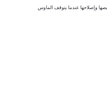
هاز Apple Mac: كيفية استخدامها وتخصيصها وإصلاحها عندما يتوقف الماوس