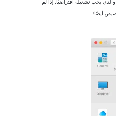
 الإيماءات في برنامج التشغيل على جهاز Mac الخاص بك ، والذي يجب تشغيله افتراضيًا. إذا لم
صيص أيضًا!