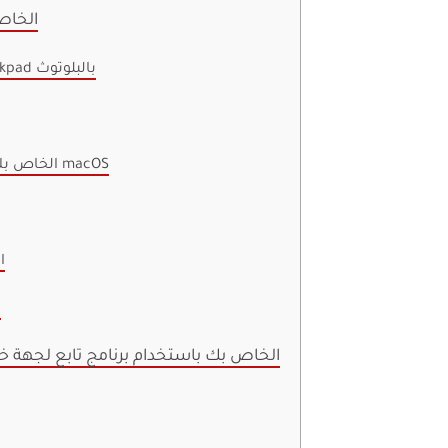
لماذا لا تعمل الإيماءات
قم بتشغيل وتوصيل Magic Mouse أو Trackpad بالبلوتوث
قم بتحديث جهاز Mac الخاص بك إلى أحدث إصدار من macOS
إعا
ا
قم بتخصيص الإيماءات على جهاز MAC الخاص بك باستخدام برنامج تابع لجه