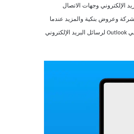
يد الإلكتروني وجهات الاتصال
شركة وعروض بنكية والمزيد عندما
يتوقف Outlook عن تلقي رسائل بريد إلكتروني جديدة. فيما يلي أفضل الطرق لإصلاح عدم تلقي Outlook لرسائل البريد الإلكتروني