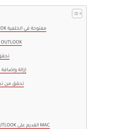
1. احتفظ بميزة OUTLOOK مفتوحة في الخلفية
2. فرض إعادة تشغيل OUTLOOK
3. تح
4. إزالة وإضاف
5. تحقق من تخ
6. الرجوع إلى تطبيق OUTLOOK القديم على MAC