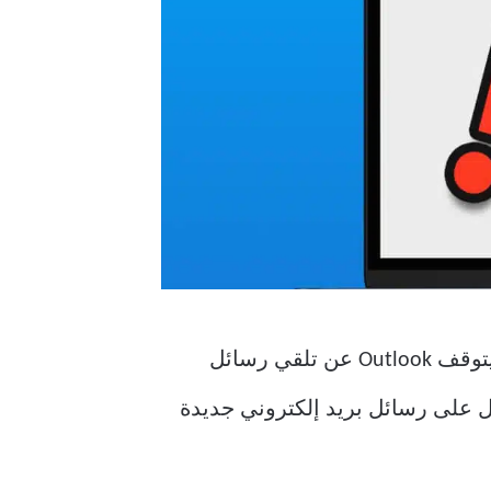
ستفكر في استخدام تطبيق Mail الافتراضي أو تطبيق آخر تابع لجهة خارجية مثل Spark عندما يتوقف Outlook عن تلقي رسائل
دناه للحصول على رسائل بريد إلكتروني جديدة