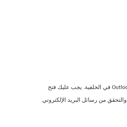
بخلاف تطبيق البريد الافتراضي على Mac ، لا يمكنك تلقي رسائل بريد إلكتروني جديدة على Outlook في الخلفية. يجب عليك فتح
تطبيق للحصول على رسائل جديدة. يمكنك تشغيل Outlook عند بدء التشغيل على جهاز Mac والتحقق من رسائل البريد الإلكتروني