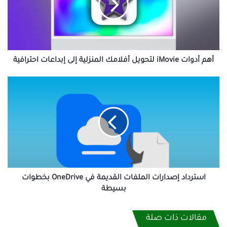
أفلامك
المنزلية
إلى
إبداعات
احترافية
أهم أدوات iMovie لتحويل أفلامك المنزلية إلى إبداعات احترافية
استرداد
إصدارات
الملفات
القديمة
في
OneDrive
بخطوات
بسيطة
استرداد إصدارات الملفات القديمة في OneDrive بخطوات
بسيطة
مقالات ذات صلة