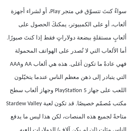
سواءٌ كنتَ تتسوّق في متجر Play، أو لشراء أجهزة
ألعاب، أو على الكمبيوتر، يمكنكَ الحصول على
ألعابٍ مستقلةٍ ببضعة دولاراتٍ فقط إذا كنتَ صبورًا.
أما الألعاب التي لا تُصدر على الهواتف المحمولة
فهي عادةً ما تكون أغلى. هذه هي ألعاب AA وAAA
التي يتبادر إلى ذهن معظم الناس عندما يتخيّلون
اللعب على جهاز PlayStation 5 وجهاز ألعاب سطح
مكتب مُصمّم خصيصًا. قد تكون لعبة Stardew Valley
متاحةً لجميع هذه المنصات، لكن هذا ليس ما يدفع
الناس مئات (إن لم يكن آلاف) الدولارات للعبه.