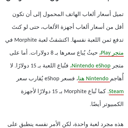
تميل أسعار ألعاب الهاتف المحمول إلى أن تكون
أقل من أسعار ألعاب أجهزة الألعاب، حتى لو كنتَ
تدفع ثمن اللعبة نفسها. اكتشفتُ لعبة Morphite في
متجر Play،
حيثُ يُباع سعرها بـ 8 دولارات. أما على
متجر
Nintendo eShop،
فتُباع اللعبة بـ 15 دولارًا. لا
أُهاجم
Nintendo هنا
، فسعر eShop يُقارب سعر
Steam
. كما تُباع Morphite بـ 15 دولارًا لأجهزة
الكمبيوتر أيضًا.
هذه مجرد لعبة واحدة، لكن الأمر نفسه ينطبق على