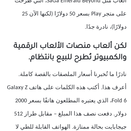
ألعاب مثل SaGa Emerald Beyond، التي طُرحت
على متجر Play بسعر 50 دولارًا (لكنها الآن 25
دولارًا)، نادرة جدًا.
لكن ألعاب منصات الألعاب الرقمية
والكمبيوتر تُطرح للبيع بانتظام.
نادرًا ما تُخبرنا أسعار الملصقات بالقصة كاملة.
أعرف هذا. أكتب هذه الكلمات على هاتف Galaxy Z
Fold 6، الذي يعتبره المطلعون هاتفًا بسعر 2000
دولار. دفعت نصف هذا المبلغ – مقابل طراز 512
جيجابايت بحالة ممتازة. الهواتف القابلة للطي لا