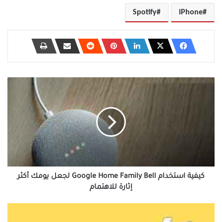
Spotify
iPhone
كيفية
استخدام
Google
Home
Family
Bell
لجعل
يومك
أكثر
إثارة
كيفية استخدام Google Home Family Bell لجعل يومك أكثر
للاهتمام
إثارة للاهتمام
أفضل
9