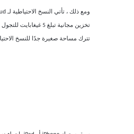
تخزين مجانية تبلغ 5 غيغابايت للتجول بها. وبالنظر إلى أن حصة التخزين تستخدمها أيضًا خدمات أخرى مثل
تترك مساحة صغيرة جدًا للنسخ الاحتيا