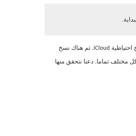
بالطبع ، قامت شركة Apple بإجراء العملية الكاملة لأخذ النسخ الاحتياطية إلى حد ما. هناك نسخ احتياطية iCloud. ثم هناك نسخ
ي بشكل مختلف تماما. دعنا نتحقق منها