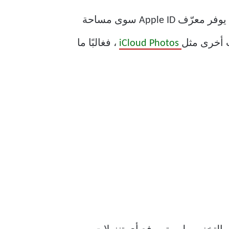
ومع ذلك ، تأتي النسخ الاحتياطية لـ iCloud أيضًا مع مساحة تخزين كبيرة في الجانب السلبي. لا يوفر معرّف Apple ID سوى مساحة
iCloud Photos
، فغالبًا ما