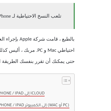
تلعب النسخ الاحتياطية لـ iPhone أيضًا دورًا عندما يتعلق الأمر بإعداد أجهزة جديدة من البداية.
احتياطي Mac و PC. مرب
حتى يمكنك أن تقرر بنفسك الطريقة ال
النسخ الاحتياطي IPHONE / IPAD إلى ICLOUD
النسخ الاحتياطي IPHONE / IPAD إلى الكمبيوتر (MAC أو PC)