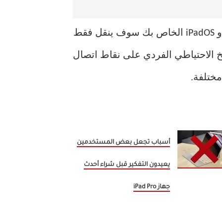
النسخ الاحتياطي iCloud هي أيضا عمل تدريجي. هذا يجعله أقل استهلاكا للوقت لأن جهاز iOS أو iPadOS الخاص بك سوف ينقل فقط
سخ الاحتياطي الفردي على نقاط اتصال
أسباب تجعل بعض المستخدمين
يعيدون التفكير قبل شراء أحدث
جهاز iPad Pro