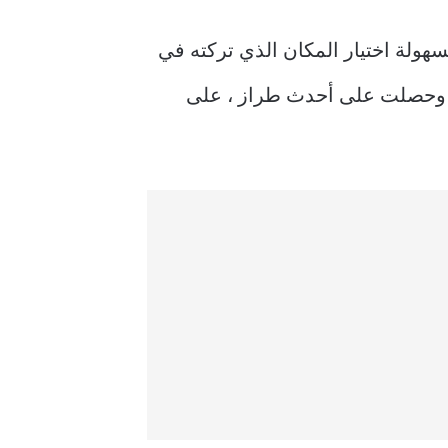
جديدة. يمكنك بسهولة اختيار المكان الذي تركته في
ازك الأقدم ، مع استكمال إعداداتك وبياناتك بطريقة سليمة. إذا فقدت جهاز iPhone أو iPad وحصلت على أحدث طراز ، على