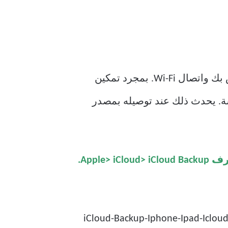
الخاص بك واتصال Wi-Fi. بمجرد تمكين
ي لـ iCloud ، سيعمل iPhone أو iPad على نسخ بياناتك إلى iCloud بسلاسة. يحدث ذلك عند توصيله بمصدر
توجه إلى إعدادات iPhone / iPad> معرف Apple> iCloud> iCloud Backup.