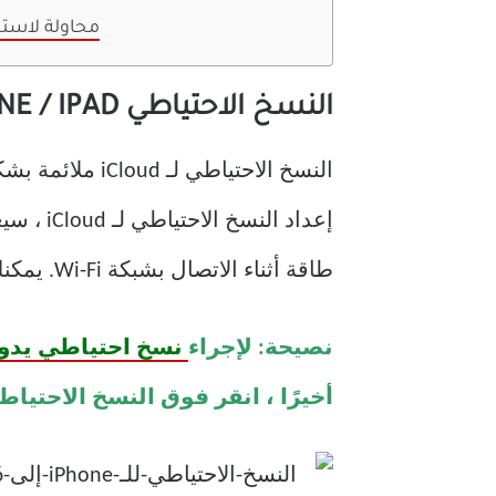
محاولة لاست
النسخ الاحتياطي IPHONE / IPAD إلى ICLOUD
النسخ الاحتياطي لـ iCloud ملائمة بشكل لا يصدق للأداء. كل ما تحتاجه هو
طاقة أثناء الاتصال بشبكة Wi-Fi. يمكنك أيضًا بدء النسخ الاحتياطي اليدوي متى أردت ذلك.
نصيحة: لإجراء
نسخ احتياطي يدوي لـ oud
أخيرًا ، انقر فوق النسخ الاحتياط