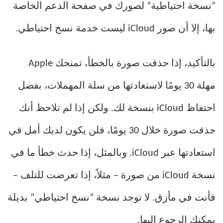
“نسخة احتياطية” لصورك في صفحة الدعم الخاصة
بها، إلا أن صور iCloud ليست خدمة نسخ احتياطي.
بالتأكيد، إذا حذفت صورة بالخطأ، تمنحك Apple
مهلة 30 يومًا لاستعادتها من سلة المهملات، بفضل
احتفاظ iCloud بنسخة لك. ولكن إذا لم تلاحظ أنك
حذفت صورة خلال 30 يومًا، فلن يكون لديك أمل في
استعادتها عبر iCloud. وبالمثل، إذا حدث خطأ ما في
نسخة iCloud من صورة – مثلاً، إذا تعرضت للتلف –
فأنت في مأزق. لا توجد نسخة “نسخ احتياطي” بديلة
يمكنك الرجوع إليها.