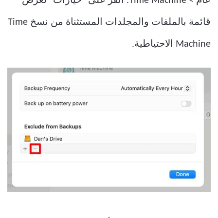
عام > Time Machine. انقر على “خيارات” لعرض
قائمة بالملفات والمجلدات المستثناة من نسخ Time
Machine الاحتياطية.