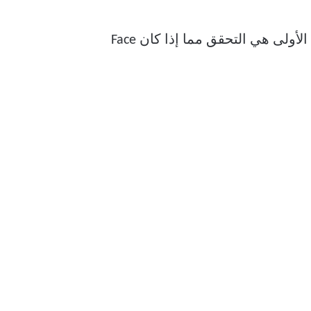
عندما يتوقف Face ID عن العمل مع أي تطبيق على iPhone الخاص بك ، يجب أن تكون خطوتك الأولى هي التحقق مما إذا كان Face