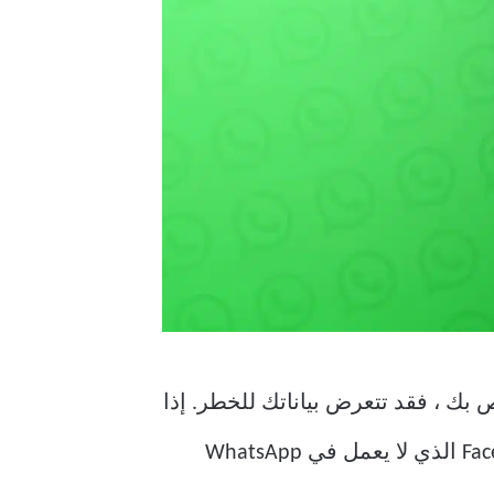
القول أنه إذا توقف Face ID عن العمل في WhatsApp على جهاز iPhone الخاص بك ، فقد تتعرض بياناتك للخطر. إذا
لم تتمكن من حماية WhatsApp الخاص بك باستخدام Face ID ، فإليك أفضل الطرق لإصلاح Face ID الذي لا يعمل في WhatsApp